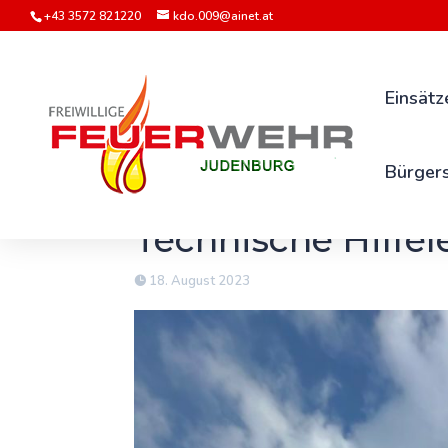
+43 3572 821220
kdo.009@ainet.at
Einsätz
Bürgers
Technische Hilfel
18. August 2023