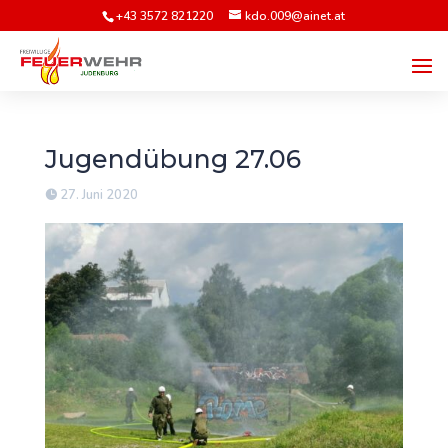
+43 3572 821220
kdo.009@ainet.at
Jugendübung 27.06
27. Juni 2020