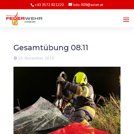
+43 3572 821220
kdo.009@ainet.at
Gesamtübung 08.11
10. November 2019