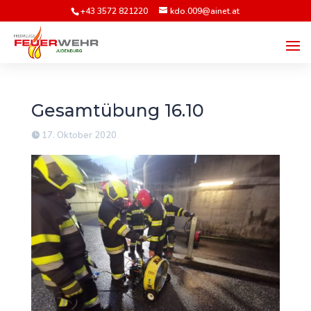
+43 3572 821220
kdo.009@ainet.at
Gesamtübung 16.10
17. Oktober 2020