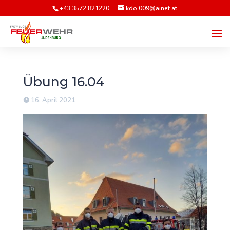
+43 3572 821220
kdo.009@ainet.at
Übung 16.04
16. April 2021