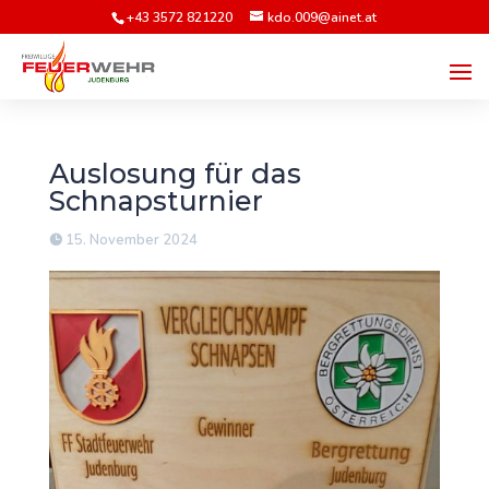
+43 3572 821220
kdo.009@ainet.at
Auslosung für das
Schnapsturnier
15. November 2024