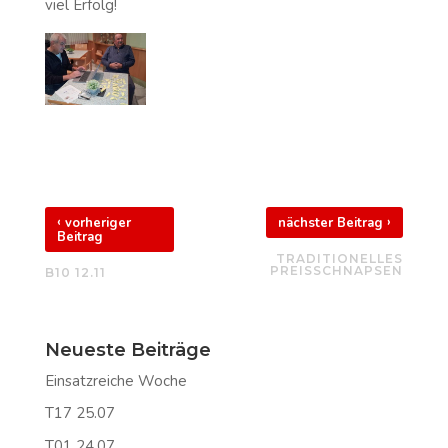
viel Erfolg!
‹
›
vorheriger
nächster Beitrag
Beitrag
TRADITIONELLES
PREISSCHNAPSEN
B10 12.11
Neueste Beiträge
Einsatzreiche Woche
T17 25.07
T01 24.07