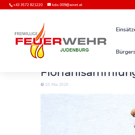
+43 3572 821220
kdo.009@ainet.at
Einsätz
Bürgers
Florianisammlun
10. Mai 2020