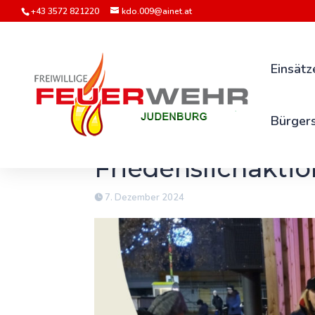
+43 3572 821220
kdo.009@ainet.at
Einsätz
Bürgers
Friedenslichakti
7. Dezember 2024