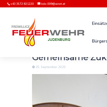
+43 3572 821220
kdo.009@ainet.at
Einsätz
Bürgers
Gemeinsame Zukun
25. September 2020