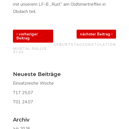
mit unserem LF-B „Rüst“ am Oldtimertreffen in
Obdach teil.
‹
›
vorheriger
nächster Beitrag
Beitrag
GEBURTSTAGSGRATULATION
MURTAL RALLYE
31.05
Neueste Beiträge
Einsatzreiche Woche
T17 25.07
T01 24.07
Archiv
Juli 2026