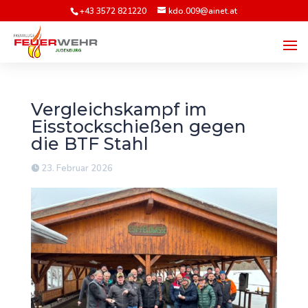
+43 3572 821220
kdo.009@ainet.at
Vergleichskampf im
Eisstockschießen gegen
die BTF Stahl
23. Februar 2026