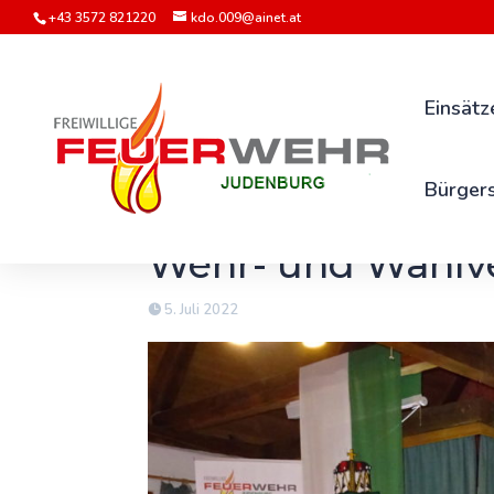
+43 3572 821220
kdo.009@ainet.at
Einsätz
Bürgers
Wehr- und Wahl
5. Juli 2022