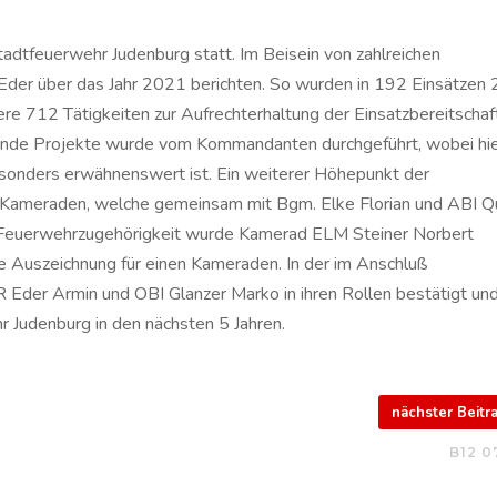
dtfeuerwehr Judenburg statt. Im Beisein von zahlreichen
er über das Jahr 2021 berichten. So wurden in 192 Einsätzen 
e 712 Tätigkeiten zur Aufrechterhaltung der Einsatzbereitschaf
hende Projekte wurde vom Kommandanten durchgeführt, wobei hi
sonders erwähnenswert ist. Ein weiterer Höhepunkt der
 Kameraden, welche gemeinsam mit Bgm. Elke Florian und ABI Q
e Feuerwehrzugehörigkeit wurde Kamerad ELM Steiner Norbert
iche Auszeichnung für einen Kameraden. In der im Anschluß
der Armin und OBI Glanzer Marko in ihren Rollen bestätigt un
r Judenburg in den nächsten 5 Jahren.
nächster Beit
B12 0