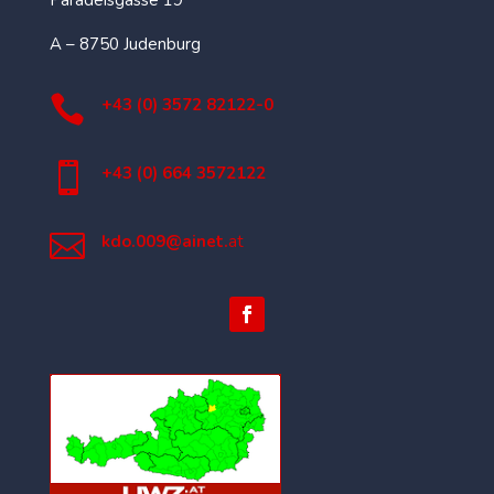
Paradeisgasse 19
A – 8750 Judenburg

+43 (0) 3572 82122-0

+43 (0) 664 3572122

kdo.009@ainet.
at