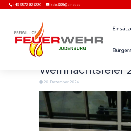
+43 3572 821220
kdo.009@ainet.at
Einsätz
Bürgers
Weihnachtsfeier 
20. Dezember 2024