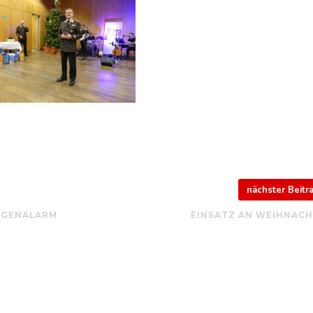
nächster Beit
AGENALARM
EINSATZ AN WEIHNAC