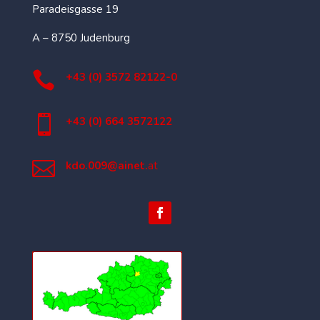
Paradeisgasse 19
A – 8750 Judenburg

+43 (0) 3572 82122-0

+43 (0) 664 3572122

kdo.009@ainet.
at