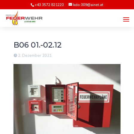
+43 3572 821220
kdo.009@ainet.at
B06 01.-02.12
2. Dezember 2021