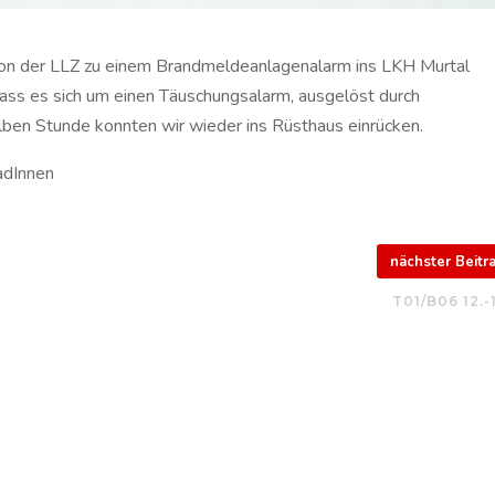
n der LLZ zu einem Brandmeldeanlagenalarm ins LKH Murtal
 dass es sich um einen Täuschungsalarm, ausgelöst durch
halben Stunde konnten wir wieder ins Rüsthaus einrücken.
adInnen
nächster Beit
T01/B06 12.-