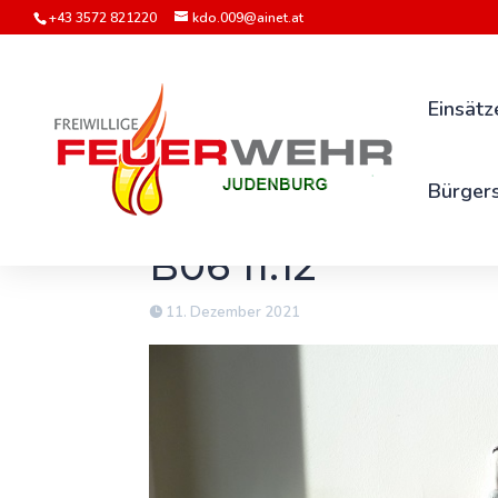
+43 3572 821220
kdo.009@ainet.at
Einsätz
Bürgers
B06 11.12
11. Dezember 2021