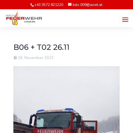
+43 3572 821220
kdo.009@ainet.at
B06 + T02 26.11
26. November 2021