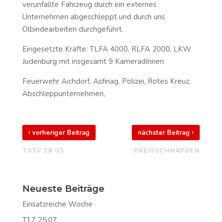
verunfallte Fahrzeug durch ein externes
Unternehmen abgeschleppt und durch uns
Ölbindearbeiten durchgeführt.
Eingesetzte Kräfte: TLFA 4000, RLFA 2000, LKW
Judenburg mit insgesamt 9 KameradInnen
Feuerwehr Aichdorf, Asfinag, Polizei, Rotes Kreuz,
Abschleppunternehmen,
‹
›
vorheriger Beitrag
nächster Beitrag
T03V 28.05
PREISSCHNAPSEN
Neueste Beiträge
Einsatzreiche Woche
T17 25.07