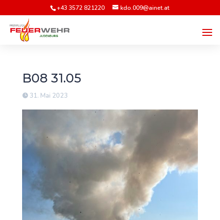
+43 3572 821220
kdo.009@ainet.at
B08 31.05
31. Mai 2023