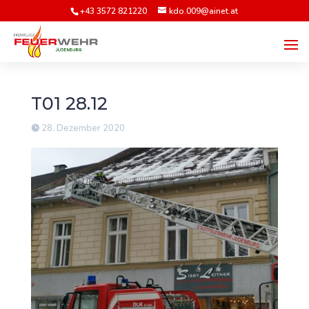
+43 3572 821220
kdo.009@ainet.at
T01 28.12
28. Dezember 2020