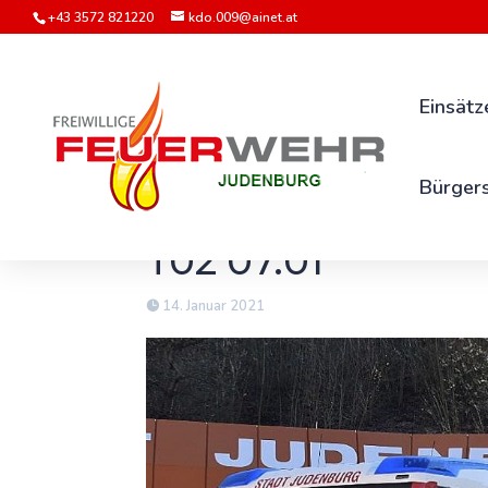
+43 3572 821220
kdo.009@ainet.at
Einsätz
Bürgers
T02 07.01
14. Januar 2021