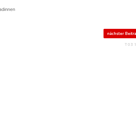
adinnen
nächster Beit
T03 1