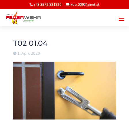
+43 3572 821220
kdo.009@ainet.at
T02 01.04
1. April 2020