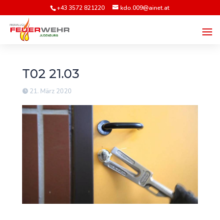
+43 3572 821220
kdo.009@ainet.at
T02 21.03
21. März 2020