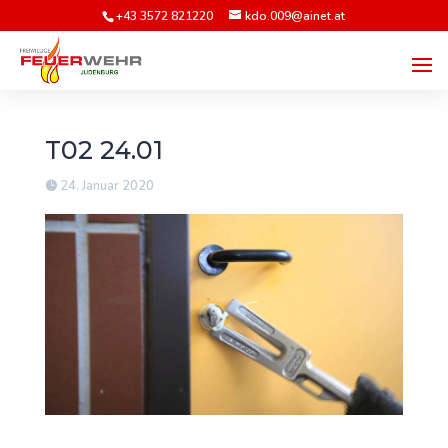
+43 3572 821220
kdo.009@ainet.at
T02 24.01
24. Januar 2020