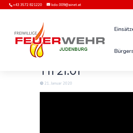
+43 3572 821220
kdo.009@ainet.at
Einsätz
Bürgers
T11 21.01
21. Januar 2020