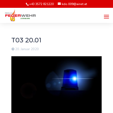
+43 3572 821220
kdo.009@ainet.at
T03 20.01
20. Januar 2020