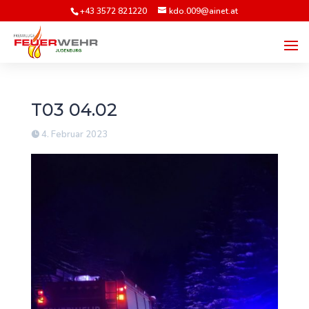
+43 3572 821220
kdo.009@ainet.at
T03 04.02
4. Februar 2023