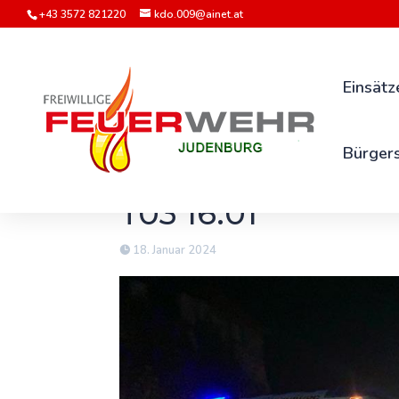
+43 3572 821220
kdo.009@ainet.at
Einsätz
Bürgers
T03 16.01
18. Januar 2024