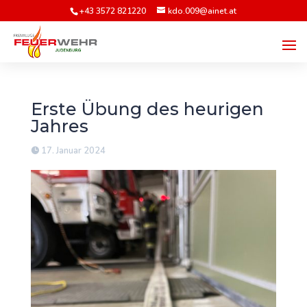
+43 3572 821220
kdo.009@ainet.at
Erste Übung des heurigen
Jahres
17. Januar 2024