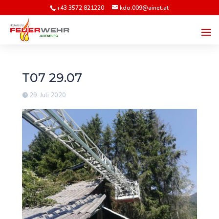
+43 3572 821220
kdo.009@ainet.at
T07 29.07
29. Juli 2020