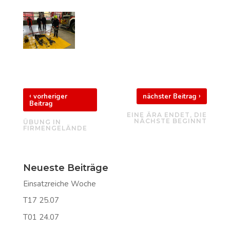
‹
›
vorheriger
nächster Beitrag
Beitrag
EINE ÄRA ENDET, DIE
NÄCHSTE BEGINNT
ÜBUNG IN
FIRMENGELÄNDE
Neueste Beiträge
Einsatzreiche Woche
T17 25.07
T01 24.07