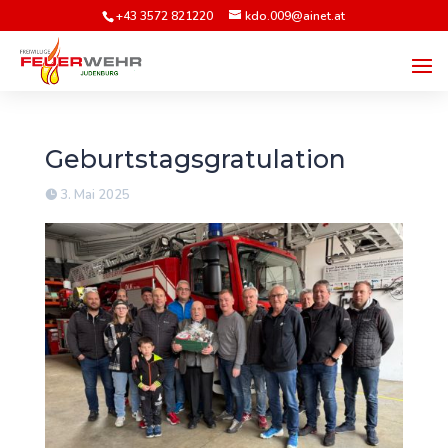
+43 3572 821220
kdo.009@ainet.at
Geburtstagsgratulation
3. Mai 2025