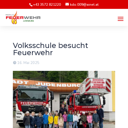
+43 3572 821220
kdo.009@ainet.at
Volksschule besucht
Feuerwehr
16. Mai 2025