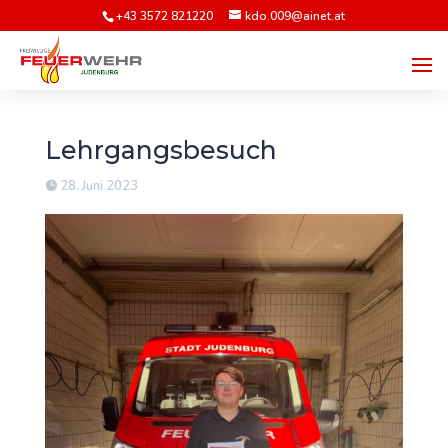
+43 3572 821220
kdo.009@ainet.at
Lehrgangsbesuch
28. Juni 2023