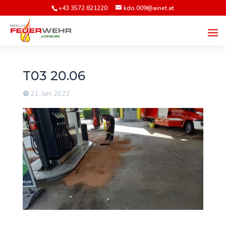
+43 3572 821220
kdo.009@ainet.at
T03 20.06
21. Juni 2023